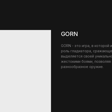
GORN
GORN - это игра, в которой 
роль гладиатора, сражающег
выделяется своей уникально
жестокими боями, позволяя
разнообразное оружие.